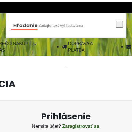
Hľadanie
REČO NAKÚPIŤ U
DOPRAVA A
ÁS
PLATBA
CIA
Nemáte účet?
Zaregistrovať sa
.