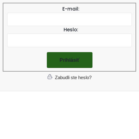
Naše webové stránky používajú cookies na zlepšenie vašich
skúseností. Používaním webu súhlasíte s naším používaním
Heslo:
cookies. Nastavenia cookies môžete upraviť vo svojom
prehliadači.
Odmietnuť všetko
Súhlasím
Zabudli ste heslo?